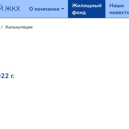
Жилищный
Наши
Й ЖКХ
О компании
фонд
новост
Калькуляция
22 г.